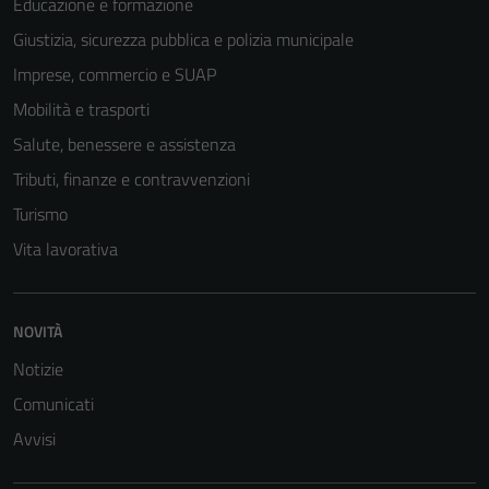
Educazione e formazione
Giustizia, sicurezza pubblica e polizia municipale
Imprese, commercio e SUAP
Mobilità e trasporti
Salute, benessere e assistenza
Tributi, finanze e contravvenzioni
Turismo
Vita lavorativa
Tecnici
Questi cookie
NOVITÀ
sono necessari
Notizie
per il
funzionamento
Comunicati
del sito e non
Avvisi
possono
essere