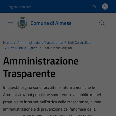
Vai ai contenuti
Vai al footer
ITA
Regione Piemonte
Lingua attiva:
Comune di Almese
Home
/
Amministrazione Trasparente
/
Enti Controllati
/
Enti Pubblici Vigilati
/
Enti Pubblici Vigilati
Amministrazione
Trasparente
In questa pagina sono raccolte le informazioni che le
Amministrazioni pubbliche sono tenute a pubblicare nel
proprio sito internet nell’ottica della trasparenza, buona
amministrazione e di prevenzione dei fenomeni della