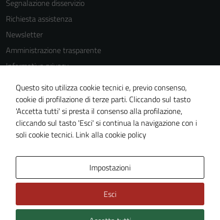
Segnalazione disservizio
Richiesta assistenza
Newsletter
Amministrazione trasparente
Informativa privacy
Cookie Policy
Questo sito utilizza cookie tecnici e, previo consenso,
Note legali
cookie di profilazione di terze parti. Cliccando sul tasto
'Accetta tutti' si presta il consenso alla profilazione,
Dichiarazione di accessibilità
cliccando sul tasto 'Esci' si continua la navigazione con i
Piano di miglioramento del sito
soli cookie tecnici.
Link alla cookie policy
Area Privata
Impostazioni
Esci