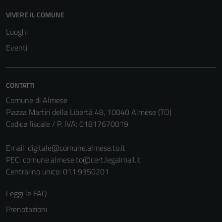
disabilitati.
VIVERE IL COMUNE
Questi cookie
non raccolgono
Luoghi
informazioni
Eventi
personali.
CONTATTI
Comune di Almese
Piazza Martiri della Libertà 48, 10040 Almese (TO)
Codice fiscale / P. IVA: 01817670019
Email:
digitale@comune.almese.to.it
PEC:
comune.almese.to@cert.legalmail.it
Centralino unico: 011.9350201
Leggi le FAQ
Prenotazioni