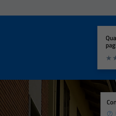
Qua
pag
Valut
Va
Con