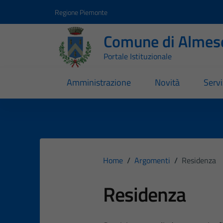
Vai ai contenuti
Vai al footer
Regione Piemonte
Comune di Almes
Portale Istituzionale
Amministrazione
Novità
Servi
Home
/
Argomenti
/
Residenza
Residenza