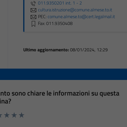
011.9350201 int. 1 - 2
cultura.istruzione@comune.almese.to.it
PEC:
comune.almese.to@cert.legalmail.it
Fax: 011.9350408
Ultimo aggiornamento:
08/01/2024, 12:29
nto sono chiare le informazioni su questa
ina?
a 1 stelle su 5
luta 2 stelle su 5
Valuta 3 stelle su 5
Valuta 4 stelle su 5
Valuta 5 stelle su 5