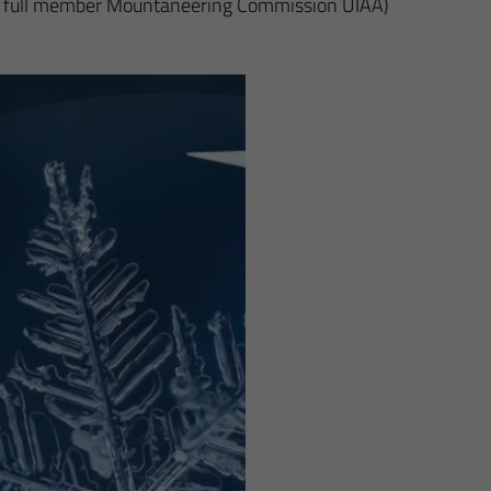
NV, full member Mountaneering Commission UIAA)