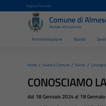
Vai ai contenuti
Vai al footer
Regione Piemonte
Comune di Almes
Portale Istituzionale
Amministrazione
Novità
Servi
Home
/
Vivere Il Comune
/
Eventi
/
Convegn
CONOSCIAMO LA
dal 18 Gennaio 2024 al 18 Gennai